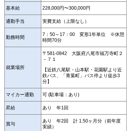
基本給
228,000円〜300,000円
通勤手当
実費支給（上限なし）
7：50～17：00 変形1年単位 ※休憩
勤務時間
時間70分
〒581-0842 大阪府八尾市福万寺町２
－７１
就業場所
【近鉄八尾駅・山本駅・花園駅より近
鉄バス、「青葉町」バス停より徒歩3
分】
マイカー通勤
可 (駐車場：あり)
昇給
あり 年1回
あり
年2回 計 1.50ヶ月分（前年度
賞与
実績）